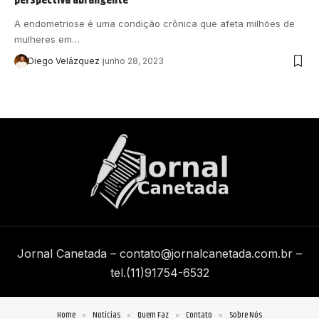
A endometriose é uma condição crônica que afeta milhões de
mulheres em…
Diego Velázquez
junho 28, 2023
Jornal Canetada –
contato@jornalcanetada.com.br
–
tel.(11)91754-6532
Home
Notícias
Quem Faz
Contato
Sobre Nós