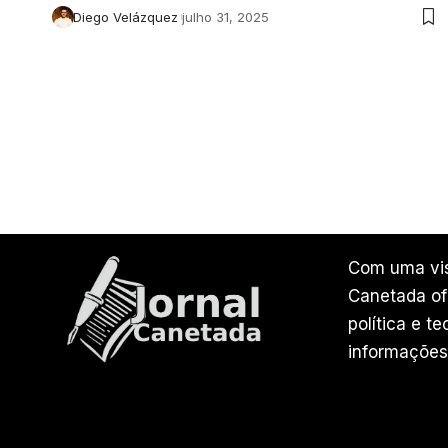
Diego Velázquez
julho 31, 2025
Com uma vis
Canetada ofe
política e t
informações