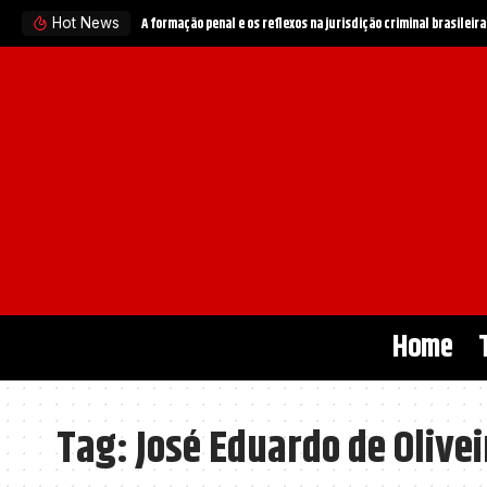
A formação penal e os reflexos na jurisdição criminal brasileira
Hot News
Home
Tag:
José Eduardo de Olivei