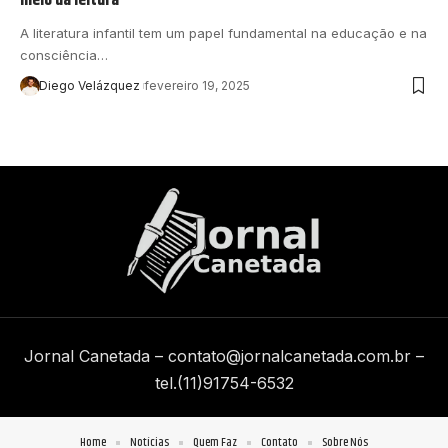
A literatura infantil tem um papel fundamental na educação e na
consciência…
Diego Velázquez
fevereiro 19, 2025
Jornal Canetada –
contato@jornalcanetada.com.br
–
tel.(11)91754-6532
Home
Notícias
Quem Faz
Contato
Sobre Nós