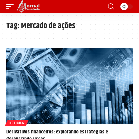
Tag:
Mercado de ações
NOTÍCIAS
Derivativos financeiros: explorando estratégias e
gerenciando riscos