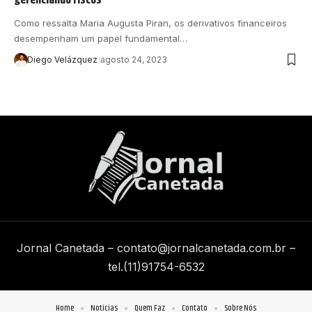
Como ressalta Maria Augusta Piran, os derivativos financeiros
desempenham um papel fundamental…
Diego Velázquez
agosto 24, 2023
Jornal Canetada –
contato@jornalcanetada.com.br
–
tel.(11)91754-6532
Home
Notícias
Quem Faz
Contato
Sobre Nós