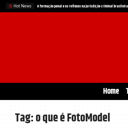
A formação penal e os reflexos na jurisdição criminal brasileira
Hot News
Home
Tag:
o que é FotoModel