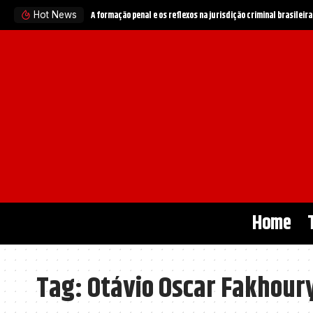
A formação penal e os reflexos na jurisdição criminal brasileira
Hot News
Home
Tag:
Otávio Oscar Fakhour