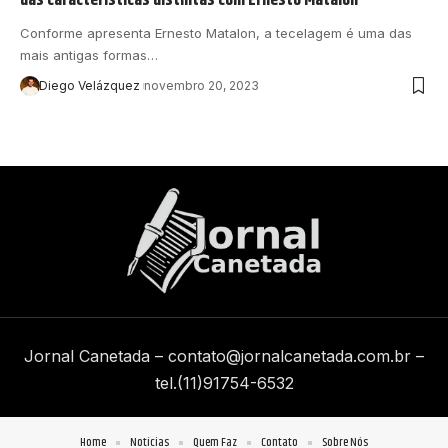
Conforme apresenta Ernesto Matalon, a tecelagem é uma das
mais antigas formas…
Diego Velázquez
novembro 20, 2023
Jornal Canetada –
contato@jornalcanetada.com.br
–
tel.(11)91754-6532
Home
Notícias
Quem Faz
Contato
Sobre Nós