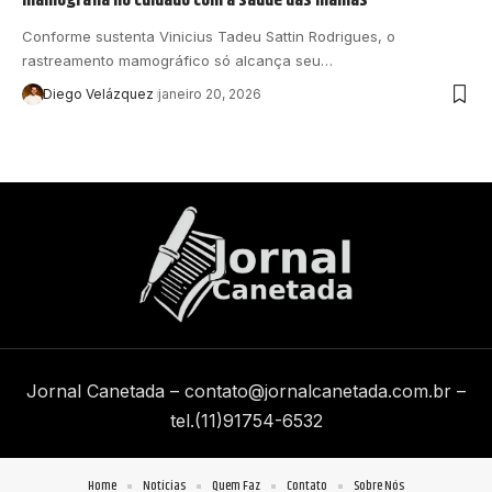
Conforme sustenta Vinicius Tadeu Sattin Rodrigues, o
rastreamento mamográfico só alcança seu…
Diego Velázquez
janeiro 20, 2026
Jornal Canetada –
contato@jornalcanetada.com.br
–
tel.(11)91754-6532
Home
Notícias
Quem Faz
Contato
Sobre Nós