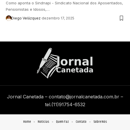
Como aponta o Sindnapi - Sindicato Nacional dos Aposentados,
Pensionistas e Idosos,…
Diego Velázquez
dezembro 17, 2025
Jornal Canetada –
contato@jornalcanetada.com.br
–
tel.(11)91754-6532
Home
Notícias
Quem Faz
Contato
Sobre Nós