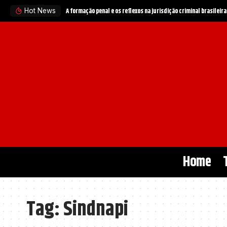
A formação penal e os reflexos na jurisdição criminal brasileira
Hot News
Home
Tag:
Sindnapi