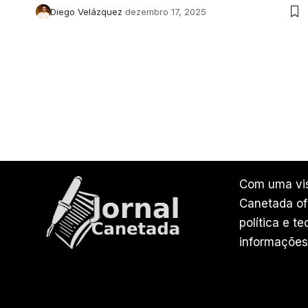
Diego Velázquez
dezembro 17, 2025
Com uma vis
Canetada ofe
política e t
informações