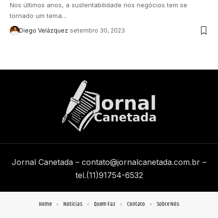
Nos últimos anos, a sustentabilidade nos negócios tem se
tornado um tema…
Diego Velázquez
setembro 30, 2023
Jornal Canetada –
contato@jornalcanetada.com.br
–
tel.(11)91754-6532
Home
Notícias
Quem Faz
Contato
Sobre Nós