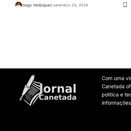
Diego Velázquez
setembro 23, 2024
Com uma vis
Canetada ofe
política e t
informações