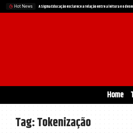
A Sigma Educação esclarece a relação entre a leitura e o des
Hot News
Home
Tag:
Tokenização