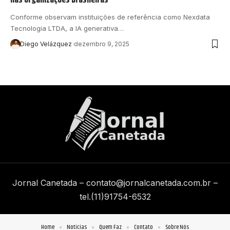
Conforme observam instituições de referência como Nexdata
Tecnologia LTDA, a IA generativa…
Diego Velázquez
dezembro 9, 2025
Jornal Canetada –
contato@jornalcanetada.com.br
–
tel.(11)91754-6532
Home
Notícias
Quem Faz
Contato
Sobre Nós