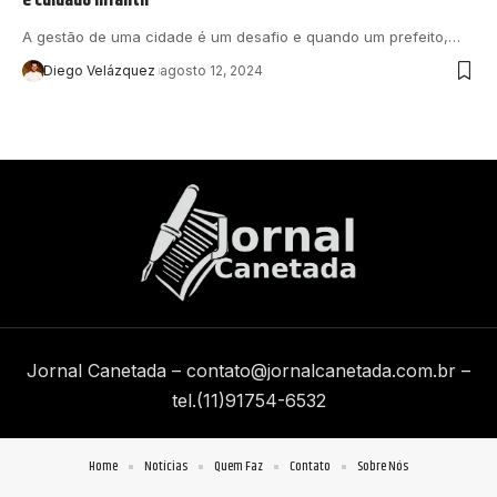
A gestão de uma cidade é um desafio e quando um prefeito,…
Diego Velázquez
agosto 12, 2024
Jornal Canetada –
contato@jornalcanetada.com.br
–
tel.(11)91754-6532
Home
Notícias
Quem Faz
Contato
Sobre Nós