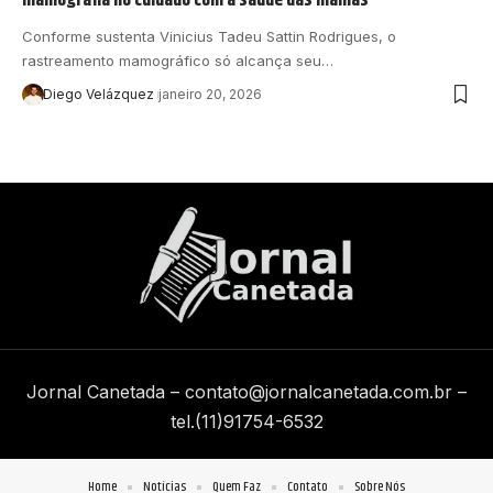
Conforme sustenta Vinicius Tadeu Sattin Rodrigues, o
rastreamento mamográfico só alcança seu…
Diego Velázquez
janeiro 20, 2026
Jornal Canetada –
contato@jornalcanetada.com.br
–
tel.(11)91754-6532
Home
Notícias
Quem Faz
Contato
Sobre Nós