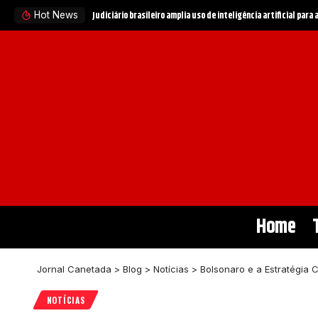
STF e governo buscam evitar crise institucional entre Políci
Hot News
Home
Jornal Canetada
>
Blog
>
Notícias
>
Bolsonaro e a Estratégia
NOTÍCIAS