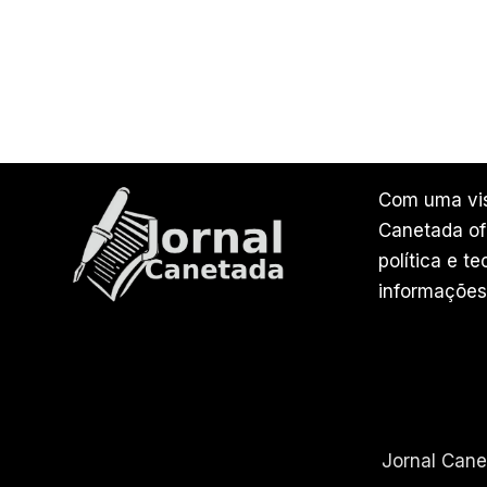
Com uma vis
Canetada ofe
política e t
informações
Jornal Can