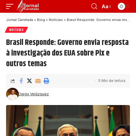
Aa
Jornal Canetada
>
Blog
>
Notícias
>
Brasil Responde: Governo envia resposta à investigação dos EUA sobre Pix e outros temas
NOTÍCIAS
Brasil Responde: Governo envia resposta
à investigação dos EUA sobre Pix e
outros temas
5 Min de leitura
Diego Velázquez