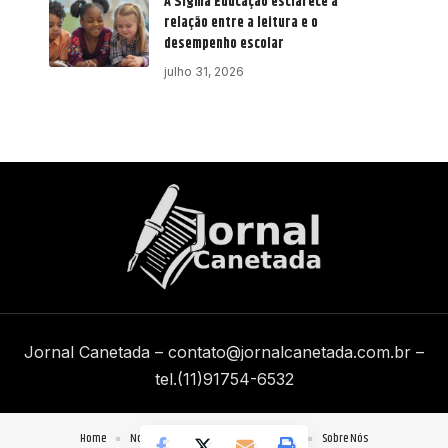
A Sigma Educação esclarece a
relação entre a leitura e o
desempenho escolar
julho 31, 2026
Jornal Canetada –
contato@jornalcanetada.com.br
–
tel.(11)91754-6532
Home
Notícias
Quem Faz
Contato
Sobre Nós