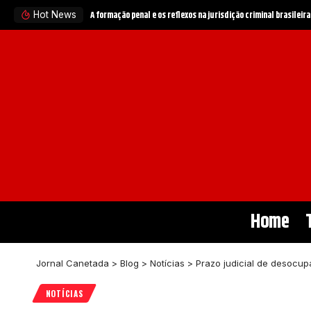
A Sigma Educação esclarece a relação entre a leitura e o des
Hot News
Home
Jornal Canetada
>
Blog
>
Notícias
>
Prazo judicial de desocu
NOTÍCIAS