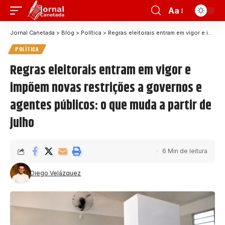
Aa
Jornal Canetada
>
Blog
>
Política
>
Regras eleitorais entram em vigor e impõem novas restrições a governos e agentes públicos: o que muda a partir de julho
POLÍTICA
Regras eleitorais entram em vigor e
impõem novas restrições a governos e
agentes públicos: o que muda a partir de
julho
6 Min de leitura
Diego Velázquez