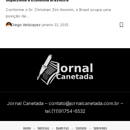
Conforme o Dr. Christian Zini Amorim, o Brasil ocupa uma
posição de…
Diego Velázquez
janeiro 22, 2025
Jornal Canetada –
contato@jornalcanetada.com.br
–
tel.(11)91754-6532
Home
Notícias
Quem Faz
Contato
Sobre Nós