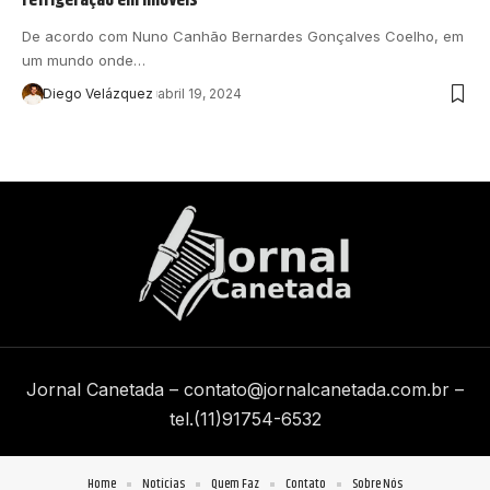
De acordo com Nuno Canhão Bernardes Gonçalves Coelho, em
um mundo onde…
Diego Velázquez
abril 19, 2024
Jornal Canetada –
contato@jornalcanetada.com.br
–
tel.(11)91754-6532
Home
Notícias
Quem Faz
Contato
Sobre Nós