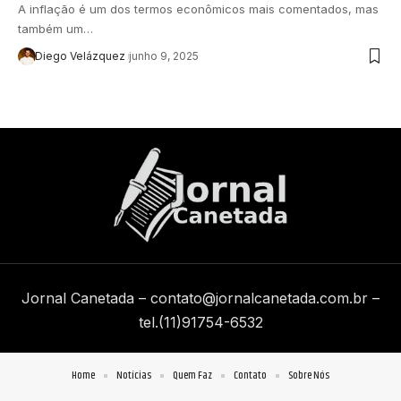
A inflação é um dos termos econômicos mais comentados, mas
também um…
Diego Velázquez
junho 9, 2025
Jornal Canetada –
contato@jornalcanetada.com.br
–
tel.(11)91754-6532
Home
Notícias
Quem Faz
Contato
Sobre Nós