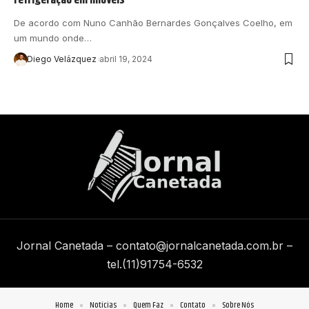
De acordo com Nuno Canhão Bernardes Gonçalves Coelho, em
um mundo onde…
Diego Velázquez
abril 19, 2024
Jornal Canetada –
contato@jornalcanetada.com.br
–
tel.(11)91754-6532
Home
Notícias
Quem Faz
Contato
Sobre Nós