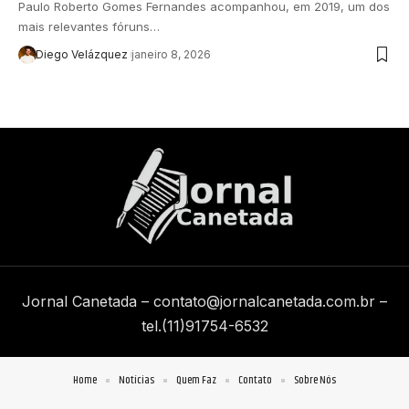
Paulo Roberto Gomes Fernandes acompanhou, em 2019, um dos
mais relevantes fóruns…
Diego Velázquez
janeiro 8, 2026
Jornal Canetada –
contato@jornalcanetada.com.br
–
tel.(11)91754-6532
Home
Notícias
Quem Faz
Contato
Sobre Nós