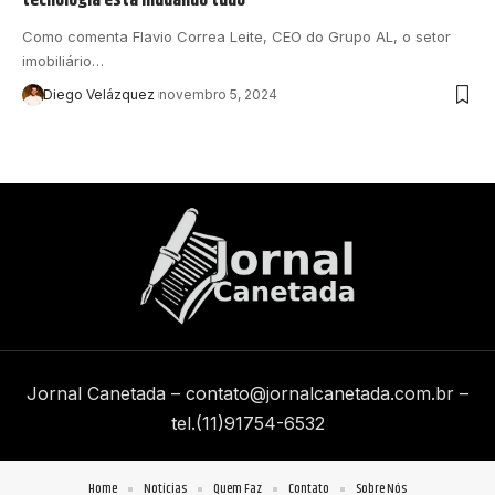
Como comenta Flavio Correa Leite, CEO do Grupo AL, o setor
imobiliário…
Diego Velázquez
novembro 5, 2024
Jornal Canetada –
contato@jornalcanetada.com.br
–
tel.(11)91754-6532
Home
Notícias
Quem Faz
Contato
Sobre Nós