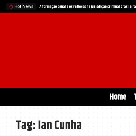
A formação penal e os reflexos na jurisdição criminal brasileira
Hot News
Home
Tag:
Ian Cunha