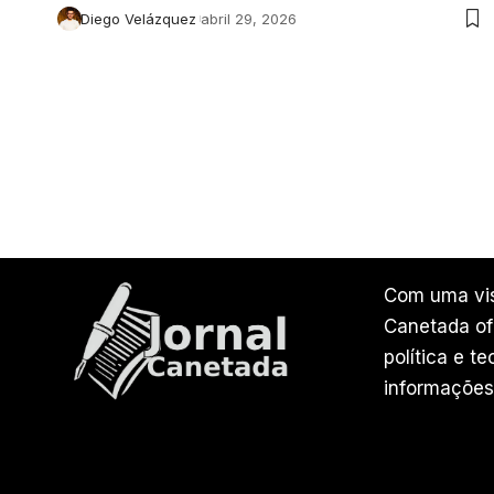
Diego Velázquez
abril 29, 2026
Com uma vis
Canetada ofe
política e t
informações