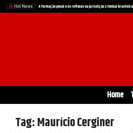
A formação penal e os reflexos na jurisdição criminal brasileira
Hot News
Home
Tag:
Maurício Cerginer