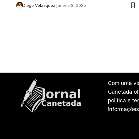
Diego Velázquez
janeiro 8, 2025
Com uma vis
Canetada ofe
política e t
informações