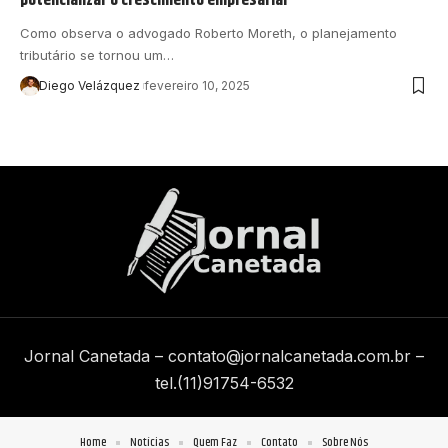
Como observa o advogado Roberto Moreth, o planejamento
tributário se tornou um…
Diego Velázquez
fevereiro 10, 2025
Jornal Canetada –
contato@jornalcanetada.com.br
–
tel.(11)91754-6532
Home
Notícias
Quem Faz
Contato
Sobre Nós