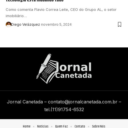
Como comenta Flavio Correa Leite, CEO do Grupo AL, o setor
imobiliário…
Diego Velázquez
novembro 5, 2024
Jornal Canetada –
contato@jornalcanetada.com.br
–
tel.(11)91754-6532
Home
Notícias
Quem Faz
Contato
Sobre Nós